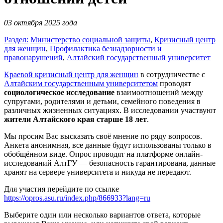
03 октября 2025 года
Раздел:
Министерство социальной защиты
,
Кризисный центр
для женщин
,
Профилактика безнадзорности и
правонарушений
,
Алтайский государственный университет
Краевой кризисный центр для женщин
в сотрудничестве с
Алтайским государственным университетом
проводят
социологическое исследование
взаимоотношений между
супругами, родителями и детьми, семейного поведения в
различных жизненных ситуациях. В исследовании участвуют
жители Алтайского края старше 18 лет
.
Мы просим Вас высказать своё мнение по ряду вопросов.
Анкета анонимная, все данные будут использованы только в
обобщённом виде. Опрос проводят на платформе онлайн-
исследований АлтГУ — безопасность гарантирована, данные
хранят на сервере университета и никуда не передают.
Для участия перейдите по ссылке
https://opros.asu.ru/index.php/866933?lang=ru
Выберите один или несколько вариантов ответа, которые