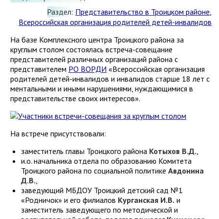
Раздел:
Представительство в Троицком районе
,
Всероссийская организация родителей детей-инвалидов
На базе Комплексного центра Троицкого района за
круглым столом состоялась встреча-совещание
представителей различных организаций района с
представителем
РО ВОРДИ
«Всероссийская организация
родителей детей-инвалидов и инвалидов старше 18 лет с
ментальными и иными нарушениями, нуждающимися в
представительстве своих интересов».
На встрече присутствовали:
заместитель главы Троицкого района
Котыхов В.Д.
,
и.о. начальника отдела по образованию Комитета
Троицкого района по социальной политике
Авдонина
Д.В.
,
заведующий МБДОУ Троицкий детский сад №1
«Родничок» и его филиалов
Курганская И.В.
и
заместитель заведующего по методической и