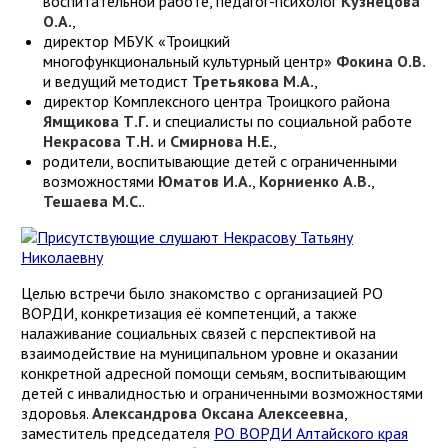
воспитательной работе, педагог-психолог
Кузнецова
О.А.
,
директор МБУК «Троицкий
многофункциональный культурный центр»
Фокина О.В.
и ведущий методист
Третьякова М.А.
,
директор Комплексного центра Троицкого района
Ямщикова Т.Г.
и специалисты по социальной работе
Некрасова Т.Н.
и
Смирнова Н.Е.
,
родители, воспитывающие детей с ограниченными
возможностями
Юматов И.А.
,
Корниенко А.В.
,
Тешаева М.С.
.
Целью встречи было знакомство с организацией РО
ВОРДИ, конкретизация её компетенций, а также
налаживание социальных связей с перспективой на
взаимодействие на муниципальном уровне и оказании
конкретной адресной помощи семьям, воспитывающим
детей с инвалидностью и ограниченными возможностями
здоровья.
Александрова Оксана Алексеевна
,
заместитель председателя
РО ВОРДИ Алтайского края