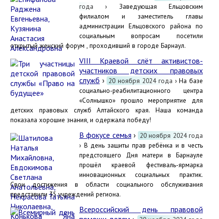
года
› Заведующая Ельцовским
филиалом и заместитель главы
администрации Ельцовского района по
социальным вопросам посетили
открытый женский форум , проходивший в городе Барнаул.
VIII Краевой слёт активистов-
участников детских правовых
служб
›
20 ноября 2024 года
› На базе
социально-реабилитационного центра
«Солнышко» прошло мероприятие для
детских правовых служб Алтайского края. Наша команда
показала хорошие знания, и одержала победу!
В фокусе семья
›
20 ноября 2024 года
› В день защиты прав ребёнка и в честь
предстоящего Дня матери в Барнауле
прошёл краевой фестиваль-ярмарка
инновационных социальных практик.
Свои достижения в области социального обслуживания
представили 35 учреждений региона.
Всероссийский день правовой