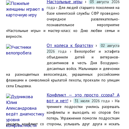
Настольные игры
›
03 августа 2026
года
› Для людей старшего поколения на
базе клиентской службы СФР проведено
очередное развлекательно-
познавательное мероприятие
«Настольные игры» и мастер-класс ко Дню любви семьи и
верности.
От колеса к братству
›
02 августа
2026 года
› Велопробег и эстафета
объединили детей и ветеранов-
десантников в честь Дня Воздушно-
десантных войск. Мальчишки и девчонки
на разноцветных велосипедах, украшенных российскими
флажками и символикой крылатой пехоты, проехали по улицам
села Ельцовка.
Конфликт — это просто ссора? А
вот и нет!
›
31 июля 2026 года
› На
тренинге подростки учились разрешать
конфликты и выходить из споров без
потерь. Упражнения помогли подросткам
увидеть конфликт со стороны, услышать друг друга и искать