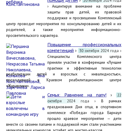
помощи детям
›
20 ноября 2024 года
› Акцентируя внимание на проблеме
защиты прав детей, их правовой
поддержке и просвещении Комплексный
центр проводит мероприятия по консультированию детей и их
родителей, а также мероприятия информационно-
просветительского характера.
Повышение профессиональных
компетенций
›
30 октября 2024 года
›
Специалисты Комплексного центра
приняли участие в конференции «Лучшие
практики и эффективные технологии
реабилитации детей и взрослых с инвалидностью»,
проходившей в Краевом реабилитационном центре
«Журавлики».
Семья: Равнение на папу!
›
22
октября 2024 года
› В рамках
празднования Дня отца, в спортивном
комплексе «Победа» города Барнаул
прошло краевое мероприятие — дети
вместе со своими папами и поддержкой мам стали участниками
увлекательных конкурсов, эстафет, игр, мастер-классов.