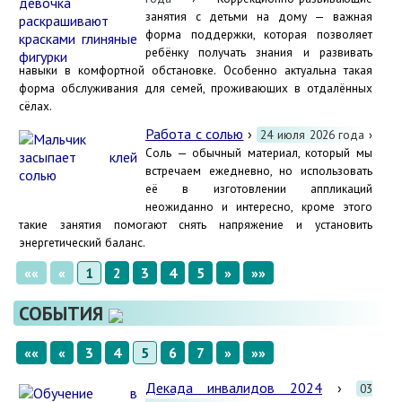
занятия с детьми на дому — важная
форма поддержки, которая позволяет
ребёнку получать знания и развивать
навыки в комфортной обстановке. Особенно актуальна такая
форма обслуживания для семей, проживающих в отдалённых
сёлах.
Работа с солью
›
24 июля 2026 года
›
Соль — обычный материал, который мы
встречаем ежедневно, но использовать
её в изготовлении аппликаций
неожиданно и интересно, кроме этого
такие занятия помогают снять напряжение и установить
энергетический баланс.
««
«
1
2
3
4
5
»
»»
СОБЫТИЯ
««
«
3
4
5
6
7
»
»»
Декада инвалидов 2024
›
03