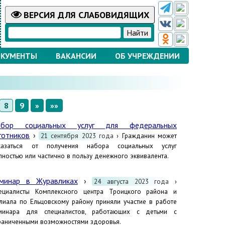
ВЕРСИЯ
ДЛЯ СЛАБОВИДЯЩИХ
КУМЕНТЫ
ВАКАНСИИ
ОБ УЧРЕЖДЕНИИ
8
9
»
»»
абор социальных услуг для федеральных
готников
›
21 сентября 2023 года
› Гражданин может
казаться от получения набора социальных услуг
лностью или частично в пользу денежного эквивалента.
минар в Журавликах
›
24 августа 2023 года
›
ециалисты Комплексного центра Троицкого района и
лиала по Ельцовскому району приняли участие в работе
минара для специалистов, работающих с детьми с
раниченными возможностями здоровья.