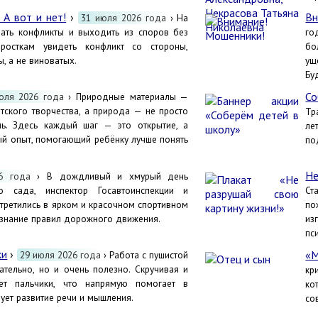
 А вот и нет!
›
Вн
31 июля 2026 года
› На
шать конфликты и выходить из споров без
го
росткам увидеть конфликт со стороны,
бо
, а не виноватых.
ущ
Бу
Со
юля 2026 года
› Природные материалы —
тского творчества, а природа — не просто
Тр
ь. Здесь каждый шаг — это открытие, а
ле
й опыт, помогающий ребёнку лучше понять
по
Не
6 года
› В дождливый и хмурый день
о сада, инспектор Госавтоинспекции и
Ст
стретились в ярком и красочном спортивном
по
 знание правил дорожного движения.
из
пс
ки
›
«М
29 июля 2026 года
› Работа с пушистой
ательно, но и очень полезно. Скручивая и
кр
ует пальчики, что напрямую помогает в
ко
рует развитие речи и мышления.
со