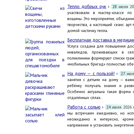
Тепло добрых рук
›
28 июля 20
участвовали в мастер-классе по
вощины. Это мероприятие, объедини
творчества, а настоящий сеанс арт-
домой частичку тепла.
Бесплатная доставка в медици
Услуга создана для повышения до
инвалидов, проживающих в сел
поликлиники формируют списки граж
«мобильных бригад» полностью обе
На дому — с пользой!
›
27 июл
занятия с детьми на дому — важн
ребёнку получать знания и разв
Особенно актуальна такая форма 
отдалённых сёлах.
Работа с солью
›
24 июля 2026 
мы встречаем ежедневно, но испо
неожиданно и интересно, кроме
напряжение и установить энергетиче