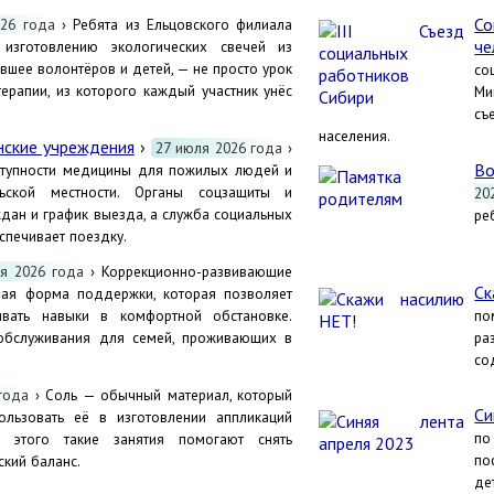
Со
26 года
› Ребята из Ельцовского филиала
че
 изготовлению экологических свечей из
вшее волонтёров и детей, — не просто урок
со
терапии, из которого каждый участник унёс
Ми
съ
населения.
нские учреждения
›
27 июля 2026 года
›
Во
ступности медицины для пожилых людей и
ьской местности. Органы соцзащиты и
20
дан и график выезда, а служба социальных
ре
спечивает поездку.
я 2026 года
› Коррекционно-развивающие
Ск
ая форма поддержки, которая позволяет
ивать навыки в комфортной обстановке.
по
обслуживания для семей, проживающих в
ра
со
года
› Соль — обычный материал, который
Си
льзовать её в изготовлении аппликаций
по
 этого такие занятия помогают снять
по
ский баланс.
де