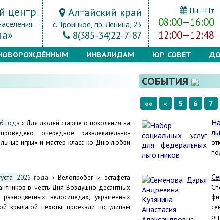
й центр
Пн—Пт
Алтайский край
08:00—16:00
населения
с. Троицкое, пр. Ленина, 23
на»
12:00—12:48
8(385-34)22-7-87
НОВОРОЖДЁННЫМ
ИНВАЛИДАМ
ЮР-СОВЕТ
ДО
СОБЫТИЯ
««
«
5
6
7
Н
26 года
› Для людей старшего поколения на
ль
роведено очередное развлекательно-
ольные игры» и мастер-класс ко Дню любви
от
по
Се
густа 2026 года
› Велопробег и эстафета
антников в честь Дня Воздушно-десантных
Сп
 разноцветных велосипедах, украшенных
фи
ой крылатой пехоты, проехали по улицам
се
ог