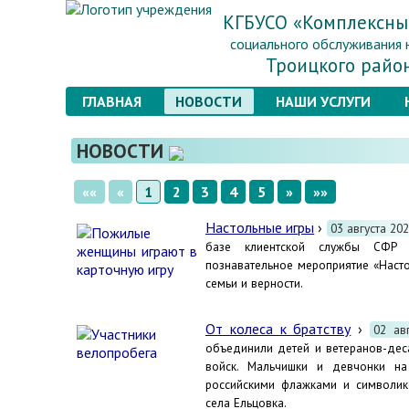
КГБУСО «Комплексны
социального обслуживания 
Троицкого райо
ГЛАВНАЯ
НОВОСТИ
НАШИ УСЛУГИ
НОВОСТИ
««
«
1
2
3
4
5
»
»»
Настольные игры
›
03 августа 20
базе клиентской службы СФР п
познавательное мероприятие «Наст
семьи и верности.
От колеса к братству
›
02 ав
объединили детей и ветеранов-дес
войск. Мальчишки и девчонки на
российскими флажками и символик
села Ельцовка.