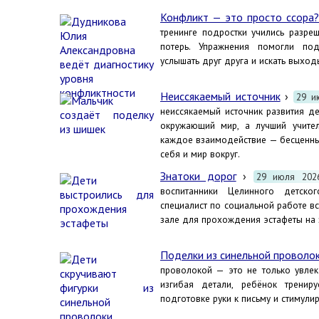
Конфликт — это просто ссора?
тренинге подростки учились разре
потерь. Упражнения помогли под
услышать друг друга и искать выходы
Неиссякаемый источник
›
29 и
неиссякаемый источник развития де
окружающий мир, а лучший учител
каждое взаимодействие — бесценны
себя и мир вокруг.
Знатоки дорог
›
29 июля 202
воспитанники Целинного детског
специалист по социальной работе в
зале для прохождения эстафеты на
Поделки из синельной проволо
проволокой — это не только увлек
изгибая детали, ребёнок тренир
подготовке руки к письму и стимули