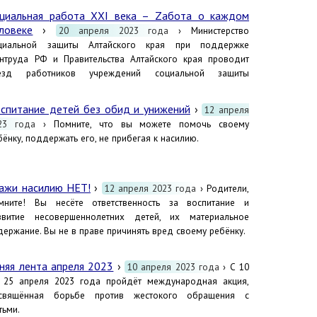
циальная работа XXI века – Zабота о каждом
ловеке
›
20 апреля 2023 года
› Министерство
циальной защиты Алтайского края при поддержке
нтруда РФ и Правительства Алтайского края проводит
езд работников учреждений социальной защиты
спитание детей без обид и унижений
›
12 апреля
23 года
› Помните, что вы можете помочь своему
бёнку, поддержать его, не прибегая к насилию.
ажи насилию НЕТ!
›
12 апреля 2023 года
› Родители,
мните! Вы несёте ответственность за воспитание и
звитие несовершеннолетних детей, их материальное
держание. Вы не в праве причинять вред своему ребёнку.
няя лента апреля 2023
›
10 апреля 2023 года
› С 10
 25 апреля 2023 года пройдёт международная акция,
свящённая борьбе против жестокого обращения с
тьми.