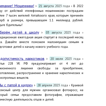
имание! Мошенники!
›
21 августа 2023 года
› В 2022
ду от действий «телефонных мошенников» пострадали
лее 7 тысяч жителей Алтайского края, которым причинён
ерб в размере, превышающем 1.1 миллиард рублей.
дьте бдительны!
берём детей в школу
›
03 августа 2023 года
›
адиционная ежегодная акция стартует в последний месяц
та. Давайте вместе поможем малоимущим семьям в
дготовке детей к началу нового учебного года.
допустимость наркотиков
›
20 июля 2023 года
›
атья 228 УК РФ предусматривает от 4 лет до
жизненного лишения свободы за приобретение,
готовление, распространение и хранение наркотических и
ихотропных веществ.
ы с папой в кадре»
›
28 апреля 2023 года
› Краевой
изисный центр для мужчин организовал фотокросс, на
торый семьи предоставили фотографии, отражающие
вместную деятельность отцов и детей.