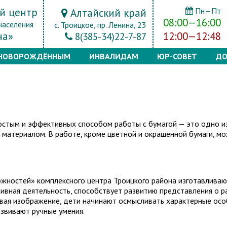
й центр
Пн—Пт
Алтайский край
08:00—16:00
населения
с. Троицкое, пр. Ленина, 23
на»
12:00—12:48
8(385-34)22-7-87
НОВОРОЖДЁННЫМ
ИНВАЛИДАМ
ЮР-СОВЕТ
ДО
ростым и эффективных способом работы с бумагой — это одно и
 материалом. В работе, кроме цветной и окрашенной бумаги, м
ожностей» комплексного центра Троицкого района изготавлива
ивная деятельность, способствует развитию представления о р
авая изображение, дети начинают осмысливать характерные ос
звивают ручные умения.