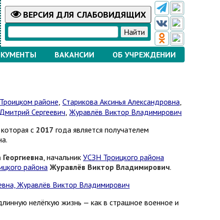
ВЕРСИЯ
ДЛЯ СЛАБОВИДЯЩИХ
КУМЕНТЫ
ВАКАНСИИ
ОБ УЧРЕЖДЕНИИ
 Троицком районе
,
Старикова Аксинья Александровна
,
Дмитрий Сергеевич
,
Журавлёв Виктор Владимирович
, которая с
2017
года является получателем
а.
 Георгиевна
, начальник
УСЗН Троицкого района
ицкого района
Журавлёв Виктор Владимирович
.
линную нелёгкую жизнь — как в страшное военное и