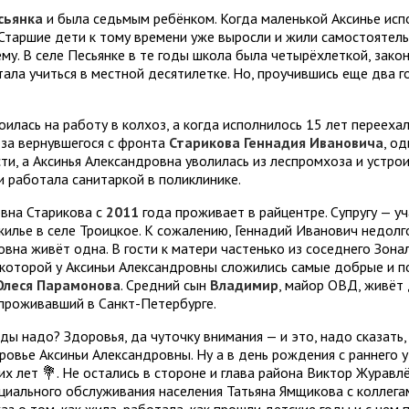
сьянка
и была седьмым ребёнком. Когда маленькой Аксинье испо
Старшие дети к тому времени уже выросли и жили самостоятель
му. В селе Песьянке в те годы школа была четырёхлеткой, зако
ала учиться в местной десятилетке. Но, проучившись еще два го
лась на работу в колхоз, а когда исполнилось 15 лет переехал
 за вернувшегося с фронта
Старикова Геннадия Ивановича
, о
ти, а Аксинья Александровна уволилась из леспромхоза и устро
и работала санитаркой в поликлинике.
овна Старикова с
2011
года проживает в райцентре. Супругу — у
жилье в селе Троицкое. К сожалению, Геннадий Иванович недолг
ровна живёт одна. В гости к матери частенько из соседнего Зон
с которой у Аксиньи Александровны сложились самые добрые и 
Олеся Парамонова
. Средний сын
Владимир
, майор ОВД, живёт 
проживавший в Санкт-Петербурге.
ы надо? Здоровья, да чуточку внимания — и это, надо сказать,
ровье Аксиньи Александровны. Ну а в день рождения с раннего 
х лет 💐. Не остались в стороне и глава района Виктор Журавл
иального обслуживания населения Татьяна Ямщикова с коллегам