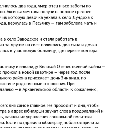
лнилось два года, умер отец и все заботы по
но. Аксинья мечтала получить полное среднее
нчив которую девочка уехала в село Дундиха к
да, вернулась в Песьянку — там заболела мать и
а в село Заводское и стала работать в
дин за другим на свет появились два сына и дочка.
илась в участковую больницу, где первые полтора
частнику и инвалиду Великой Отечественной войны —
о прожил в новой квартире — через год после
ального района приезжает дочь
Зинаида
, по
поистине родственные отношения. При
далеко — в Архангельской области. К сожалению,
 сегодня самое главное. Не проходит и дня, чтобы
утра в адрес юбилярши звучат слова поздравлений и,
ёв, начальник управления социальной политики
и. Гости поздравили юбиляршу, поблагодарили за