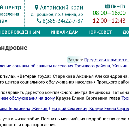
й центр
Пн—Пт
Алтайский край
08:00—16:00
населения
с. Троицкое, пр. Ленина, 23
на»
12:00—12:48
8(385-34)22-7-87
НОВОРОЖДЁННЫМ
ИНВАЛИДАМ
ЮР-СОВЕТ
ДО
андровне
Раздел:
Представительство в
ление социальной защиты населения Троицкого района
,
Жинкин 
к тыла», «Ветеран труда»
Старикова Аксинья Александровна
о центра социального обслуживания населения Троицкого район
 поздравить директор комплексного центра
Ямщикова Татьяна
ием обслуживания на дому
Краузе Елена Сергеевна
, глава
Тро
ь ума и жизнелюбие. Помнит в мельчайших подробностях свою д
 юность и пора взросления.