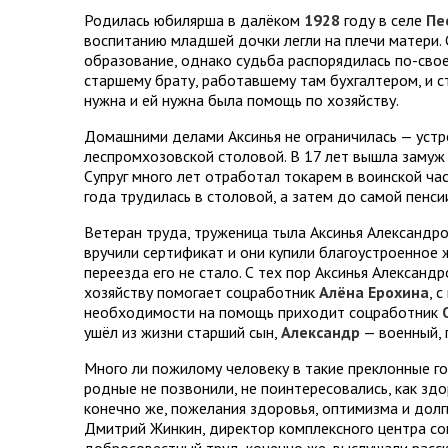
Родилась юбилярша в далёком
1928
году в селе
Пе
воспитанию младшей дочки легли на плечи матери. 
образование, однако судьба распорядилась по-свое
старшему брату, работавшему там бухгалтером, и ст
нужна и ей нужна была помощь по хозяйству.
Домашними делами Аксинья не ограничилась — устрои
леспромхозовской столовой. В 17 лет вышла замуж
Супруг много лет отработал токарем в воинской час
года трудилась в столовой, а затем до самой пенси
Ветеран труда, труженица тыла Аксинья Александр
вручили сертификат и они купили благоустроенное 
переезда его не стало. С тех пор Аксинья Александ
хозяйству помогает соцработник
Алёна Ерохина
, 
необходимости на помощь приходит соцработник
ушёл из жизни старший сын,
Александр
— военный, 
Много ли пожилому человеку в такие преклонные год
родные не позвонили, не поинтересовались, как здо
конечно же, пожелания здоровья, оптимизма и долги
Дмитрий Жинкин, директор комплексного центра соц