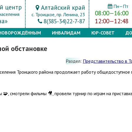
й центр
Пн—Пт
Алтайский край
08:00—16:00
населения
с. Троицкое, пр. Ленина, 23
на»
12:00—12:48
8(385-34)22-7-87
НОВОРОЖДЁННЫМ
ИНВАЛИДАМ
ЮР-СОВЕТ
ДО
ной обстановке
Раздел:
Представительство в Т
аселения Троицкого района продолжает работу общедоступное 
🧩, смотрели фильмы 🎥, провели турнир по играм на приставке 