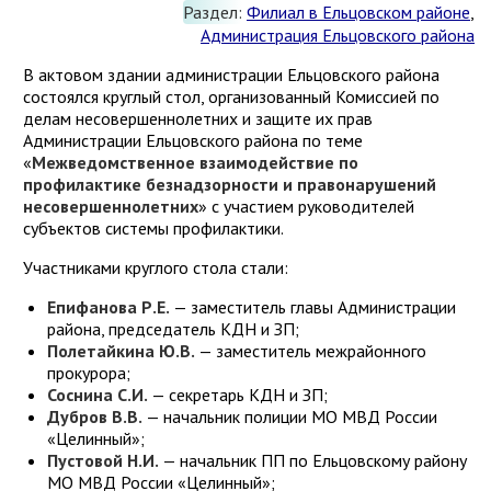
Раздел:
Филиал в Ельцовском районе
,
Администрация Ельцовского района
В актовом здании администрации Ельцовского района
состоялся круглый стол, организованный Комиссией по
делам несовершеннолетних и защите их прав
Администрации Ельцовского района по теме
«
Межведомственное взаимодействие по
профилактике безнадзорности и правонарушений
несовершеннолетних
» с участием руководителей
субъектов системы профилактики.
Участниками круглого стола стали:
Епифанова Р.Е.
— заместитель главы Администрации
района, председатель КДН и ЗП;
Полетайкина Ю.В.
— заместитель межрайонного
прокурора;
Соснина С.И.
— секретарь КДН и ЗП;
Дубров В.В.
— начальник полиции МО МВД России
«Целинный»;
Пустовой Н.И.
— начальник ПП по Ельцовскому району
МО МВД России «Целинный»;