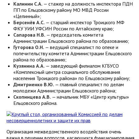
Калинин С.А.
— стажер на должность инспектора ПДН
ПП по Ельцовскому району МО МВД России
«Целинный»;
Берсенёв А.С.
— старший инспектор Троицкого МФ
ФКУ УИИ УФСИН России по Алтайскому краю;
Сапарова Н.В.
— председатель комитета
Администрации Ельцовского района по образованию;
Гуторова О.Н.
— ведущий специалист по опеке и
попечительству комитета Администрации Ельцовского
района по образованию;
Кузянина А.А.
— заведующий филиалом КГБУСО
«Комплексный центра социального обслуживания
населения Троицкого района» по Ельцовскому району;
Дмитриенко В.Ю.
— главный специалист по делам
молодежи Администрации Ельцовского района;
Скопинцева А.В.
— начальник МБУ «Центр культуры»
Ельцовского района.
Организация межведомственного воздействия очень
важна в решении вопросов, касающихся функционирования