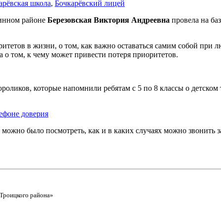
арёвская школа
,
Бочкарёвский лицей
линном районе
Березовская Виктория Андреевна
провела на ба
итетов в жизни, о том, как важно оставаться самим собой при л
а о том, к чему может привести потеря приоритетов.
оликов, которые напомнили ребятам с 5 по 8 классы о детском
 можно было посмотреть, как и в каких случаях можно звонить 
Троицкого района»