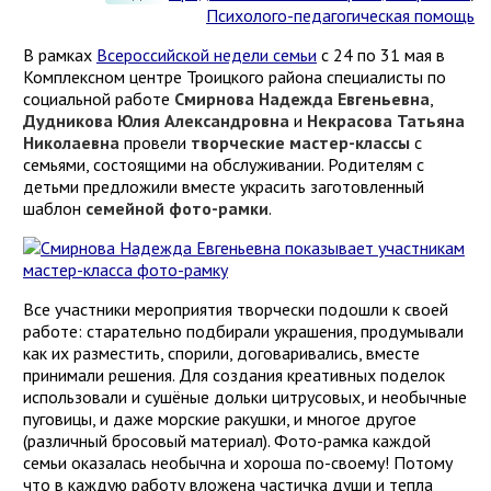
Психолого-педагогическая помощь
В рамках
Всероссийской недели семьи
с 24 по 31 мая в
Комплексном центре Троицкого района специалисты по
социальной работе
Смирнова Надежда Евгеньевна
,
Дудникова Юлия Александровна
и
Некрасова Татьяна
Николаевна
провели
творческие мастер-классы
с
семьями, состоящими на обслуживании. Родителям с
детьми предложили вместе украсить заготовленный
шаблон
семейной фото-рамки
.
Все участники мероприятия творчески подошли к своей
работе: старательно подбирали украшения, продумывали
как их разместить, спорили, договаривались, вместе
принимали решения. Для создания креативных поделок
использовали и сушёные дольки цитрусовых, и необычные
пуговицы, и даже морские ракушки, и многое другое
(различный бросовый материал). Фото-рамка каждой
семьи оказалась необычна и хороша по-своему! Потому
что в каждую работу вложена частичка души и тепла