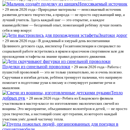
Неиссякаемый источник
›
29 июля 2026 года
› Природные материалы — неиссякаемый источник
развития детского творчества, а природа — не просто окружающий мир, а
лучший учитель. Здесь каждый шаг — это открытие, а каждое
взаимодействие — бесценный опыт, помогающий ребёнку лучше понять
себя и мир вокруг.
Знатоки дорог
›
29 июля 2026 года
› В дождливый и хмурый день воспитанники
Целинного детского сада, инспектор Госавтоинспекции и специалист по
социальной работе встретились в ярком и красочном спортивном зале для
прохождения эстафеты на знание правил дорожного движения.
Поделки из синельной проволоки
›
29 июля 2026 года
› Работа с
пушистой проволокой — это не только увлекательно, но и очень полезно.
Скручивая и изгибая детали, ребёнок тренирует пальчики, что напрямую
помогает в подготовке руки к письму и стимулирует развитие речи и
мышления.
Тепло
добрых рук
›
28 июля 2026 года
› Ребята из Ельцовского филиала
участвовали в мастер-классе по изготовлению экологических свечей из
вощины. Это мероприятие, объединившее волонтёров и детей, — не просто
урок творчества, а настоящий сеанс арт-терапии, из которого каждый
участник унёс домой частичку тепла.