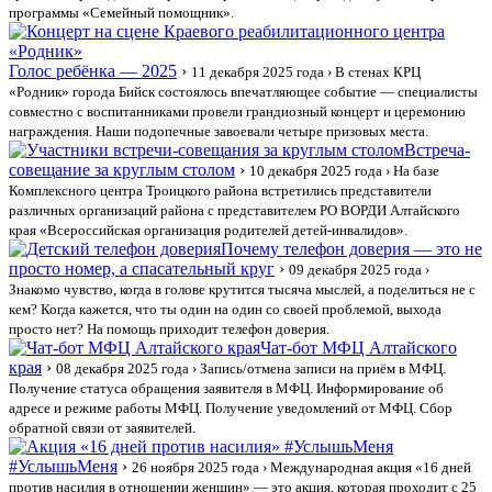
программы «Семейный помощник».
Голос ребёнка — 2025
›
11 декабря 2025 года
› В стенах КРЦ
«Родник» города Бийск состоялось впечатляющее событие — специалисты
совместно с воспитанниками провели грандиозный концерт и церемонию
награждения. Наши подопечные завоевали четыре призовых места.
Встреча-
совещание за круглым столом
›
10 декабря 2025 года
› На базе
Комплексного центра Троицкого района встретились представители
различных организаций района с представителем РО ВОРДИ Алтайского
края «Всероссийская организация родителей детей-инвалидов».
Почему телефон доверия — это не
просто номер, а спасательный круг
›
09 декабря 2025 года
›
Знакомо чувство, когда в голове крутится тысяча мыслей, а поделиться не с
кем? Когда кажется, что ты один на один со своей проблемой, выхода
просто нет? На помощь приходит телефон доверия.
Чат-бот МФЦ Алтайского
края
›
08 декабря 2025 года
› Запись/отмена записи на приём в МФЦ.
Получение статуса обращения заявителя в МФЦ. Информирование об
адресе и режиме работы МФЦ. Получение уведомлений от МФЦ. Сбор
обратной связи от заявителей.
#УслышьМеня
›
26 ноября 2025 года
› Международная акция «16 дней
против насилия в отношении женщин» — это акция, которая проходит с 25