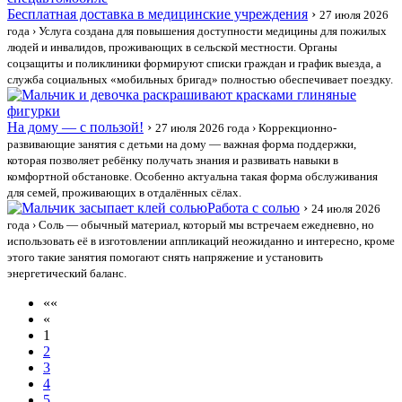
Бесплатная доставка в медицинские учреждения
›
27 июля 2026
года
› Услуга создана для повышения доступности медицины для пожилых
людей и инвалидов, проживающих в сельской местности. Органы
соцзащиты и поликлиники формируют списки граждан и график выезда, а
служба социальных «мобильных бригад» полностью обеспечивает поездку.
На дому — с пользой!
›
27 июля 2026 года
› Коррекционно-
развивающие занятия с детьми на дому — важная форма поддержки,
которая позволяет ребёнку получать знания и развивать навыки в
комфортной обстановке. Особенно актуальна такая форма обслуживания
для семей, проживающих в отдалённых сёлах.
Работа с солью
›
24 июля 2026
года
› Соль — обычный материал, который мы встречаем ежедневно, но
использовать её в изготовлении аппликаций неожиданно и интересно, кроме
этого такие занятия помогают снять напряжение и установить
энергетический баланс.
««
«
1
2
3
4
5