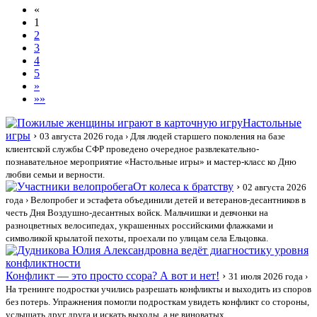
«
1
2
3
4
5
»
»»
Настольные
игры
›
03 августа 2026 года
› Для людей старшего поколения на базе
клиентской службы СФР проведено очередное развлекательно-
познавательное мероприятие «Настольные игры» и мастер-класс ко Дню
любви семьи и верности.
От колеса к братству
›
02 августа 2026
года
› Велопробег и эстафета объединили детей и ветеранов-десантников в
честь Дня Воздушно-десантных войск. Мальчишки и девчонки на
разноцветных велосипедах, украшенных российскими флажками и
символикой крылатой пехоты, проехали по улицам села Ельцовка.
Конфликт — это просто ссора? А вот и нет!
›
31 июля 2026 года
›
На тренинге подростки учились разрешать конфликты и выходить из споров
без потерь. Упражнения помогли подросткам увидеть конфликт со стороны,
услышать друг друга и искать выходы, а не виноватых.