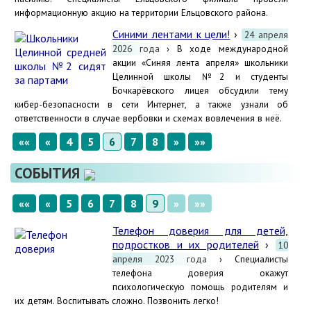
информационную акцию на территории Ельцовского района.
Синими лентами к цели!
›
24 апреля
2026 года
› В ходе международной
акции «Синяя лента апреля» школьники
Целинной школы №2 и студенты
Бочкарёвского лицея обсудили тему
кибер-безопасности в сети Интернет, а также узнали об
ответственности в случае вербовки и схемах вовлечения в неё.
««
«
4
5
6
7
8
»
»»
СОБЫТИЯ
««
«
5
6
7
8
9
»
»»
Телефон доверия для детей,
подростков и их родителей
›
10
апреля 2023 года
› Специалисты
телефона доверия окажут
психологическую помощь родителям и
их детям. Воспитывать сложно. Позвонить легко!