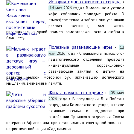
История одного женского сердца
›
14 мая 2026 года
› В маленьком уютном
кафе собрались молодые ребята. В
атмосфере тепла и заботы они услышали
рассказ женщины, чья жизнь
превратилась в яркий пример самоотверженности и любви к
ближнему.
Полезные развивающие игры
›
12
мая 2026 года
› Специалисты психолого-
педагогического отделения проводят
индивидуальные коррекционно-
развивающие занятия с детьми на
развитие мелкой моторики рук, активизацию логического
мышления, внимания и памяти.
Живая память о подвиге
›
08 мая
2026 года
› В преддверии Дня Победы
сотрудники Комплексного центра, а также
активные семьи и подростки при
содействии Троицкого отделения Союза
ветеранов Афганистана присоединились к ежегодной эколого-
патриотической акции «Сад памяти».