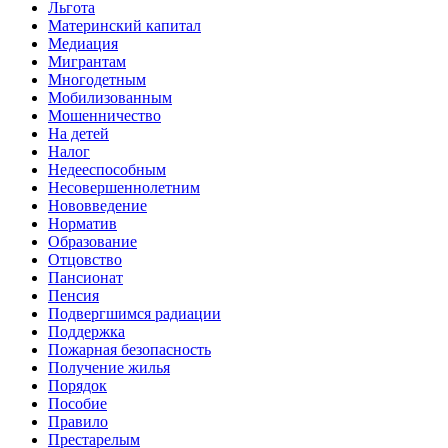
Льгота
Материнский капитал
Медиация
Мигрантам
Многодетным
Мобилизованным
Мошенничество
На детей
Налог
Недееспособным
Несовершеннолетним
Нововведение
Норматив
Образование
Отцовство
Пансионат
Пенсия
Подвергшимся радиации
Поддержка
Пожарная безопасность
Получение жилья
Порядок
Пособие
Правило
Престарелым