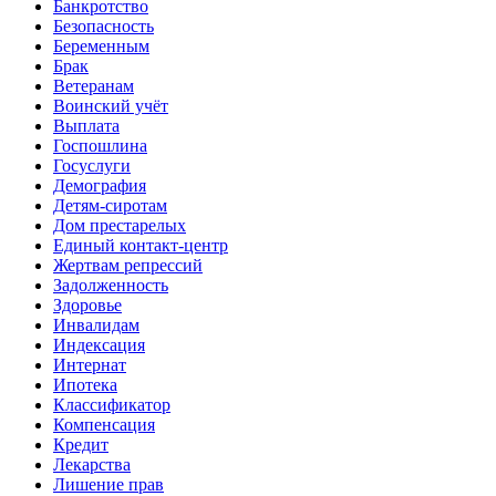
Банкротство
Безопасность
Беременным
Брак
Ветеранам
Воинский учёт
Выплата
Госпошлина
Госуслуги
Демография
Детям-сиротам
Дом престарелых
Единый контакт-центр
Жертвам репрессий
Задолженность
Здоровье
Инвалидам
Индексация
Интернат
Ипотека
Классификатор
Компенсация
Кредит
Лекарства
Лишение прав