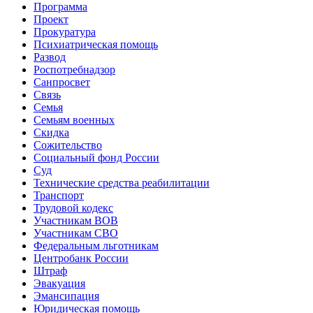
Программа
Проект
Прокуратура
Психиатрическая помощь
Развод
Роспотребнадзор
Санпросвет
Связь
Семья
Семьям военных
Скидка
Сожительство
Социальный фонд России
Суд
Технические средства реабилитации
Транспорт
Трудовой кодекс
Участникам ВОВ
Участникам СВО
Федеральным льготникам
Центробанк России
Штраф
Эвакуация
Эмансипация
Юридическая помощь