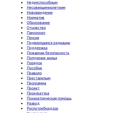
Недееспособным
Несовершеннолетним
Нововведение
Норматив
Образование
Отцовство
Пансионат
Пенсия
Подвергшимся радиации
Поддержка
Пожарная безопасность
Получение жилья
Порядок
Пособие
Правило
Престарелым
Программа
Проект
Прокуратура
Психиатрическая помощь
Развод
Роспотребнадзор