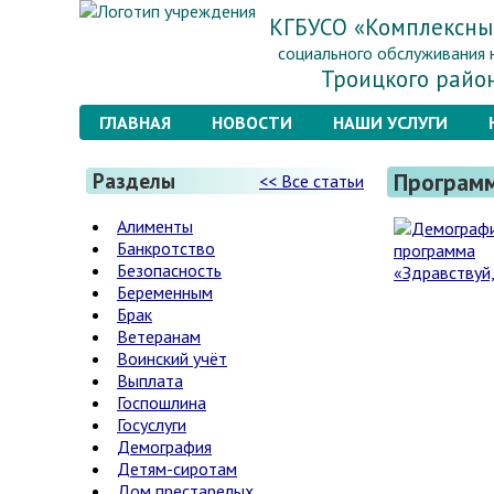
КГБУСО «Комплексны
социального обслуживания 
Троицкого райо
ГЛАВНАЯ
НОВОСТИ
НАШИ УСЛУГИ
Програм
Разделы
<< Все статьи
Алименты
Банкротство
Безопасность
Беременным
Брак
Ветеранам
Воинский учёт
Выплата
Госпошлина
Госуслуги
Демография
Детям-сиротам
Дом престарелых