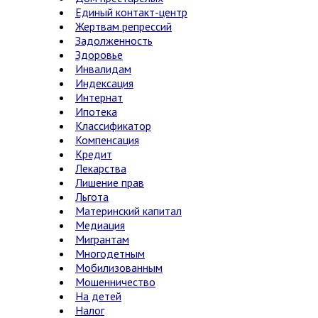
Единый контакт-центр
Жертвам репрессий
Задолженность
Здоровье
Инвалидам
Индексация
Интернат
Ипотека
Классификатор
Компенсация
Кредит
Лекарства
Лишение прав
Льгота
Материнский капитал
Медиация
Мигрантам
Многодетным
Мобилизованным
Мошенничество
На детей
Налог