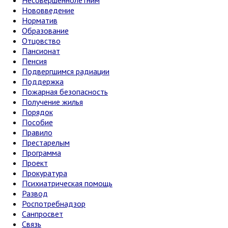
Несовершеннолетним
Нововведение
Норматив
Образование
Отцовство
Пансионат
Пенсия
Подвергшимся радиации
Поддержка
Пожарная безопасность
Получение жилья
Порядок
Пособие
Правило
Престарелым
Программа
Проект
Прокуратура
Психиатрическая помощь
Развод
Роспотребнадзор
Санпросвет
Связь