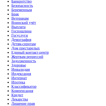
Банкротство
Безопасность
Беременным
Брак
Ветеранам
Воинский учёт
Выплата
Госпошлина
Госуслуги
Демография
Детям-сиротам
Дом престарелых
Единый контакт-центр
Жертвам репрессий
Задолженность
Здоровье
Инвалидам
Индексация
Интернат
Ипотека
Классификатор
Компенсация
Кредит
Лекарства
Лишение прав