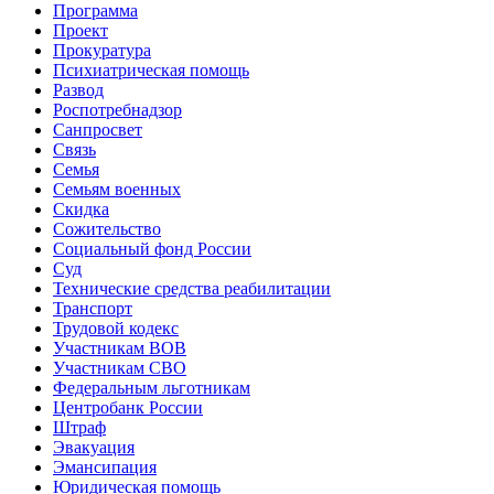
Программа
Проект
Прокуратура
Психиатрическая помощь
Развод
Роспотребнадзор
Санпросвет
Связь
Семья
Семьям военных
Скидка
Сожительство
Социальный фонд России
Суд
Технические средства реабилитации
Транспорт
Трудовой кодекс
Участникам ВОВ
Участникам СВО
Федеральным льготникам
Центробанк России
Штраф
Эвакуация
Эмансипация
Юридическая помощь