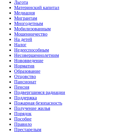
Льгота
Материнский капитал
Медиация
Мигрантам
Многодетным
Мобилизованным
Мошенничество
На детей
Налог
Недееспособным
Несовершеннолетним
Нововведение
Норматив
Образование
Отцовство
Пансионат
Пенсия
Подвергшимся радиации
Поддержка
Пожарная безопасность
Получение жилья
Порядок
Пособие
Правило
Престарелым