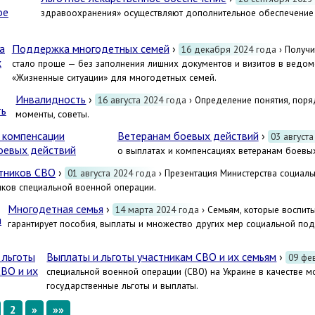
здравоохранения» осуществляют дополнительное обеспечение 
Поддержка многодетных семей
›
16 декабря 2024 года
› Получи
стало проще — без заполнения лишних документов и визитов в ведомст
«Жизненные ситуации» для многодетных семей.
Инвалидность
›
16 августа 2024 года
› Определение понятия, поря
моменты, советы.
Ветеранам боевых действий
›
03 августа
о выплатах и компенсациях ветеранам боевых
тников СВО
›
01 августа 2024 года
› Презентация Министерства социал
иков специальной военной операции.
Многодетная семья
›
14 марта 2024 года
› Семьям, которые воспиты
гарантирует пособия, выплаты и множество других мер социальной по
Выплаты и льготы участникам СВО и их семьям
›
09 фе
специальной военной операции (СВО) на Украине в качестве 
государственные льготы и выплаты.
2
»
»»