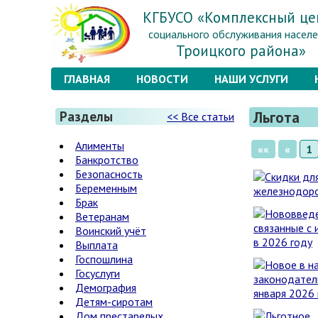
КГБУСО «Комплексный це
социального обслуживания населе
Троицкого района»
ГЛАВНАЯ
НОВОСТИ
НАШИ УСЛУГИ
Льгота
Разделы
<< Все статьи
Алименты
««
«
1
Банкротство
Безопасность
Беременным
Брак
Ветеранам
Воинский учёт
Выплата
Госпошлина
Госуслуги
Демография
Детям-сиротам
Дом престарелых