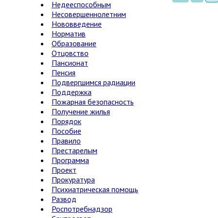
Недееспособным
Несовершеннолетним
Нововведение
Норматив
Образование
Отцовство
Пансионат
Пенсия
Подвергшимся радиации
Поддержка
Пожарная безопасность
Получение жилья
Порядок
Пособие
Правило
Престарелым
Программа
Проект
Прокуратура
Психиатрическая помощь
Развод
Роспотребнадзор