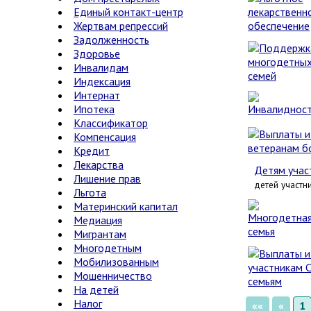
Единый контакт-центр
Жертвам репрессий
Задолженность
Здоровье
Инвалидам
Индексация
Интернат
Ипотека
Классификатор
Компенсация
Кредит
Лекарства
Детям учас
Лишение прав
детей участн
Льгота
Материнский капитал
Медиация
Мигрантам
Многодетным
Мобилизованным
Мошенничество
На детей
Налог
««
«
1