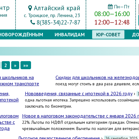
нтр
Пн—Пт
Алтайский край
08:00—16:00
ния
с. Троицкое, пр. Ленина, 23
12:00—12:48
8(385-34)22-7-87
НОВОРОЖДЁННЫМ
ИНВАЛИДАМ
ЮР-СОВЕТ
ДО
2
»
»»
Скидки для школьников на железнод
поезд могут стоить в два раза дешевле, есл
Нововведения, связанные с ипотекой в 2026 году
›
одна льготная ипотека. Запрещено использовать созаёмщик
заключать по биометрии.
Новое в налоговом законодательстве с января 2026 
22%. Льготы по НДФЛ отдельным категориям граждан. Отмена
чрезвычайным положением. Вычеты по налогам для ветерано
Льготное лекарственное обеспечение
›
26 сентября 2025