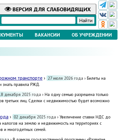
ВЕРСИЯ
ДЛЯ СЛАБОВИДЯЩИХ
КУМЕНТЫ
ВАКАНСИИ
ОБ УЧРЕЖДЕНИИ
орожном транспорте
›
27 июля 2026 года
› Билеты на
и знать правила РЖД.
18 декабря 2025 года
› На одну семью разрешена только
ов третьих лиц. Сделки с недвижимостью будет возможно
года
›
02 декабря 2025 года
› Увеличение ставки НДС до
 налогов на землю и недвижимость на территориях с
в и многодетных семей.
 года
› В рамках государственной программы «Развитие