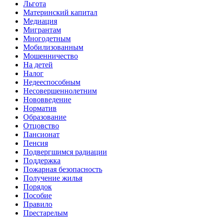
Льгота
Материнский капитал
Медиация
Мигрантам
Многодетным
Мобилизованным
Мошенничество
На детей
Налог
Недееспособным
Несовершеннолетним
Нововведение
Норматив
Образование
Отцовство
Пансионат
Пенсия
Подвергшимся радиации
Поддержка
Пожарная безопасность
Получение жилья
Порядок
Пособие
Правило
Престарелым