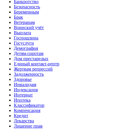
Банкротство
Безопасность
Беременным
Брак
Ветеранам
Воинский учёт
Выплата
Госпошлина
Госуслуги
Демография
Детям-сиротам
Дом престарелых
Единый контакт-центр
Жертвам репрессий
Задолженность
Здоровье
Инвалидам
Индексация
Интернат
Ипотека
Классификатор
Компенсация
Кредит
Лекарства
Лишение прав