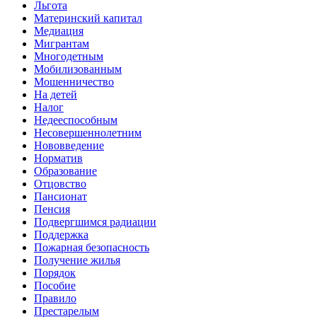
Льгота
Материнский капитал
Медиация
Мигрантам
Многодетным
Мобилизованным
Мошенничество
На детей
Налог
Недееспособным
Несовершеннолетним
Нововведение
Норматив
Образование
Отцовство
Пансионат
Пенсия
Подвергшимся радиации
Поддержка
Пожарная безопасность
Получение жилья
Порядок
Пособие
Правило
Престарелым