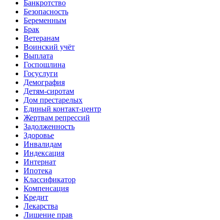
Банкротство
Безопасность
Беременным
Брак
Ветеранам
Воинский учёт
Выплата
Госпошлина
Госуслуги
Демография
Детям-сиротам
Дом престарелых
Единый контакт-центр
Жертвам репрессий
Задолженность
Здоровье
Инвалидам
Индексация
Интернат
Ипотека
Классификатор
Компенсация
Кредит
Лекарства
Лишение прав