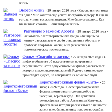
жизнь.
Выбери жизнь
›
29 января 2026 года
› Как справиться когда
ты одна? Мне хочется ещё успеть построить карьеру. Я ещё не
готова, у меня вся жизнь впереди. Мне было страшно… Как
бы ни было сложно — они выбрали жизнь.
Разговоры о важном: Аборты
›
28 января 2026 года
›
Основатель благотворительного фонда «Женщины за
жизнь» рассказывает о своём отношении к абортам, о
проблеме абортов в России, о их физических и
психологических последствиях.
Фильм «Спасибо за жизнь»
›
27 января 2026 года
› О
мифах в обществе об искусственном прерывании
беременности. Этот документальный фильм рассказывает
истории спасения детских жизней. Рядом с нами нередко
происходят чудеса, но совершают их обычные люди.
Короткометражный фильм «Быть»
›
26
января 2026 года
› После просмотра этого
фильма многие захотят делать добро и,
наверное, верить в чудо. Это дебютная
режиссёрская работа Александра Ковтунца.
Трогательная история рассказывает о ценности
жизни и необыкновенных поворотах судьбы.