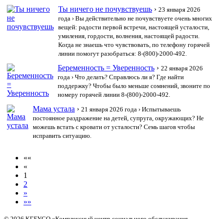
Ты ничего не почувствуешь
›
23 января 2026
года
› Вы действительно не почувствуете очень многих
вещей: радости первой встречи, настоящей усталости,
умиления, гордости, волнения, настоящей радости.
Когда не знаешь что чувствовать, по телефону горячей
линии помогут разобраться: 8-(800)-2000-492.
Беременность = Уверенность
›
22 января 2026
года
› Что делать? Справлюсь ли я? Где найти
поддержку? Чтобы было меньше сомнений, звоните по
номеру горячей линии 8-(800)-2000-492.
Мама устала
›
21 января 2026 года
› Испытываешь
постоянное раздражение на детей, супруга, окружающих? Не
можешь встать с кровати от усталости? Семь шагов чтобы
исправить ситуацию.
««
«
1
2
»
»»
© 2026 КГБУСО «Комплексный центр социального обслуживания