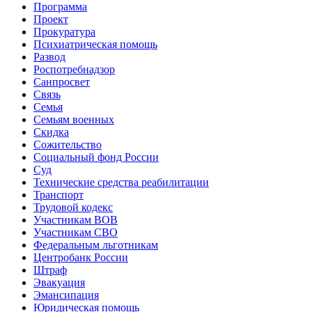
Программа
Проект
Прокуратура
Психиатрическая помощь
Развод
Роспотребнадзор
Санпросвет
Связь
Семья
Семьям военных
Скидка
Сожительство
Социальный фонд России
Суд
Технические средства реабилитации
Транспорт
Трудовой кодекс
Участникам ВОВ
Участникам СВО
Федеральным льготникам
Центробанк России
Штраф
Эвакуация
Эмансипация
Юридическая помощь