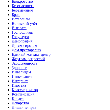
Банкротство
Безопасность
Беременным
Брак
Ветеранам
Воинский учёт
Выплата
Госпошлина
Госуслуги
Демография
Детям-сиротам
Дом престарелых
Единый контакт-центр
Жертвам репрессий
Задолженность
Здоровье
Инвалидам
Индексация
Интернат
Ипотека
Классификатор
Компенсация
Кредит
Лекарства
Лишение прав