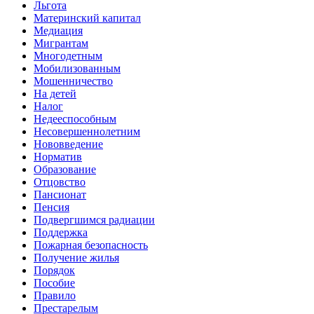
Льгота
Материнский капитал
Медиация
Мигрантам
Многодетным
Мобилизованным
Мошенничество
На детей
Налог
Недееспособным
Несовершеннолетним
Нововведение
Норматив
Образование
Отцовство
Пансионат
Пенсия
Подвергшимся радиации
Поддержка
Пожарная безопасность
Получение жилья
Порядок
Пособие
Правило
Престарелым