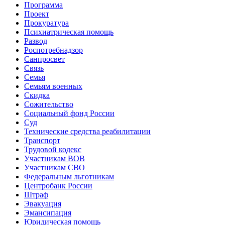
Программа
Проект
Прокуратура
Психиатрическая помощь
Развод
Роспотребнадзор
Санпросвет
Связь
Семья
Семьям военных
Скидка
Сожительство
Социальный фонд России
Суд
Технические средства реабилитации
Транспорт
Трудовой кодекс
Участникам ВОВ
Участникам СВО
Федеральным льготникам
Центробанк России
Штраф
Эвакуация
Эмансипация
Юридическая помощь