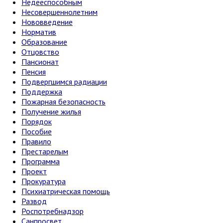
Недееспособным
Несовершеннолетним
Нововведение
Норматив
Образование
Отцовство
Пансионат
Пенсия
Подвергшимся радиации
Поддержка
Пожарная безопасность
Получение жилья
Порядок
Пособие
Правило
Престарелым
Программа
Проект
Прокуратура
Психиатрическая помощь
Развод
Роспотребнадзор
Санпросвет