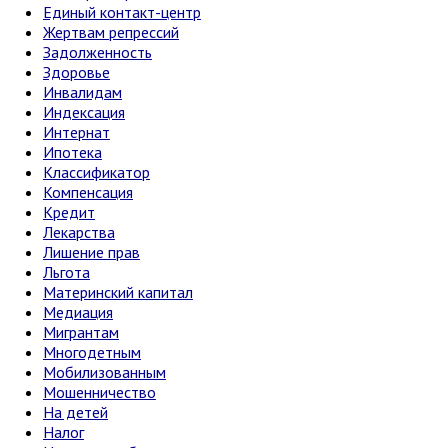
Единый контакт-центр
Жертвам репрессий
Задолженность
Здоровье
Инвалидам
Индексация
Интернат
Ипотека
Классификатор
Компенсация
Кредит
Лекарства
Лишение прав
Льгота
Материнский капитал
Медиация
Мигрантам
Многодетным
Мобилизованным
Мошенничество
На детей
Налог