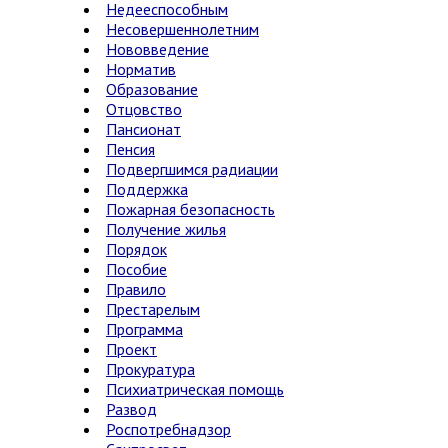
Недееспособным
Несовершеннолетним
Нововведение
Норматив
Образование
Отцовство
Пансионат
Пенсия
Подвергшимся радиации
Поддержка
Пожарная безопасность
Получение жилья
Порядок
Пособие
Правило
Престарелым
Программа
Проект
Прокуратура
Психиатрическая помощь
Развод
Роспотребнадзор