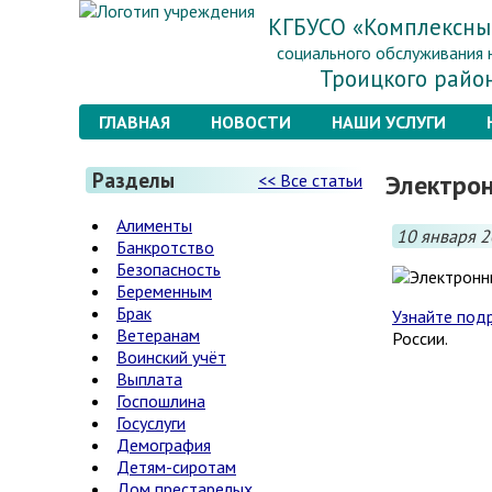
КГБУСО «Комплексны
социального обслуживания 
Троицкого райо
ГЛАВНАЯ
НОВОСТИ
НАШИ УСЛУГИ
Разделы
Электро
<< Все статьи
Алименты
10 января 2
Банкротство
Безопасность
Беременным
Брак
Узнайте под
Ветеранам
России.
Воинский учёт
Выплата
Госпошлина
Госуслуги
Демография
Детям-сиротам
Дом престарелых