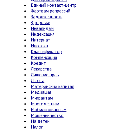
Единый контакт-центр
Жертвам репрессий
Задолженность
Здоровье
Инвалидам
Индексация
Интернат
Ипотека
Классификатор
Компенсация
Кредит
Лекарства
Лишение прав
Льгота
Материнский капитал
Медиация
Мигрантам
Многодетным
Мобилизованным
Мошенничество
На детей
Налог