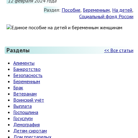
12 февраля 2024 года
Раздел:
Пособие
,
Беременным
,
На детей
,
Социальный фонд России
ЕДИНОЕ ПОСОБИЕ НА ДЕТЕЙ И БЕРЕМ
Разделы
<< Все статьи
Пособие назначается малообеспеченным семьям с учетом н
Алименты
Банкротство
РОДИТЕЛЯМ
Безопасность
Беременным
Возраст ребенка от 0 до 17 лет
Брак
Заявитель и дети, на которых назначается пособие, - г
Ветеранам
Воинский учёт
БЕРЕМЕННЫМ ЖЕНЩИНАМ
Выплата
Госпошлина
Срок беременности от 6 недель
Госуслуги
Демография
Постановка на учет в медицинской организации произош
Детям-сиротам
Дом престарелых