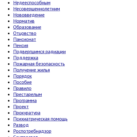
Размер прожиточного минимума трудоспособного населен
Недееспособным
Несовершеннолетним
ПЕРИОД, ЗА КОТОРЫЙ РАССЧИТЫВАЕТСЯ Д
Нововведение
Норматив
Декабрь 2022
Образование
Отцовство
12 месяцев
Пансионат
Пенсия
Ноябрь 2023 включительно
Подвергшимся радиации
Поддержка
Период, за который учитываются доходы
Пожарная безопасность
Получение жилья
1 месяц
Порядок
Январь 2024
Пособие
Правило
месяц обращения за выплатой
Престарелым
Программа
При введении единого пособия предусмотрен переходный пер
Проект
Прокуратура
Психиатрическая помощь
Развод
Роспотребнадзор
Санпросвет