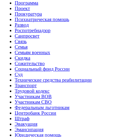
Программа
Проект
Прокуратура
Психиатрическая помощь
Развод
Роспотребнадзор
Санпросвет
Связь
Семья
Семьям военных
Скидка
Сожительство
Социальный фонд России
Суд
Технические средства реабилитации
Транспорт
Трудовой кодекс
Участникам ВОВ
Участникам СВО
Федеральным льготникам
Центробанк России
Штраф
Эвакуация
Эмансипация
Юридическая помощь