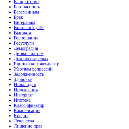
Банкротство
Безопасность
Беременным
Брак
Ветеранам
Воинский учёт
Выплата
Госпошлина
Госуслуги
Демография
Детям-сиротам
Дом престарелых
Единый контакт-центр
Жертвам репрессий
Задолженность
Здоровье
Инвалидам
Индексация
Интернат
Ипотека
Классификатор
Компенсация
Кредит
Лекарства
Лишение прав