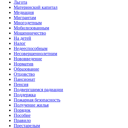
Льгота
Материнский капитал
Медиация
Мигрантам
Многодетным
Мобилизованным
Мошенничество
На детей
Налог
Недееспособным
Несовершеннолетним
Нововведение
Норматив
Образование
Отцовство
Пансионат
Пенсия
Подвергшимся радиации
Поддержка
Пожарная безопасность
Получение жилья
Порядок
Пособие
Правило
Престарелым