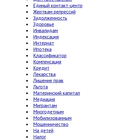
Единый контакт-центр
Жертвам репрессий
Задолженность
Здоровье
Инвалидам
Индексация
Интернат
Ипотека
Классификатор
Компенсация
Кредит
Лекарства
Лишение прав
Льгота
Материнский капитал
Медиация
Мигрантам
Многодетным
Мобилизованным
Мошенничество
На детей
Налог