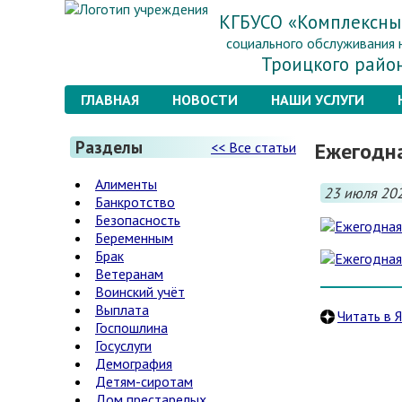
КГБУСО «Комплексны
социального обслуживания 
Троицкого райо
ГЛАВНАЯ
НОВОСТИ
НАШИ УСЛУГИ
Разделы
Ежегодн
<< Все статьи
Алименты
23 июля 20
Банкротство
Безопасность
Беременным
Брак
Ветеранам
Воинский учёт
Выплата
Читать в 
Госпошлина
Госуслуги
Демография
Детям-сиротам
Дом престарелых