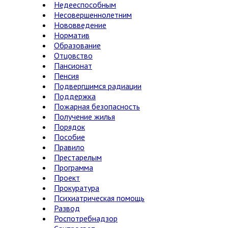
Недееспособным
Несовершеннолетним
Нововведение
Норматив
Образование
Отцовство
Пансионат
Пенсия
Подвергшимся радиации
Поддержка
Пожарная безопасность
Получение жилья
Порядок
Пособие
Правило
Престарелым
Программа
Проект
Прокуратура
Психиатрическая помощь
Развод
Роспотребнадзор