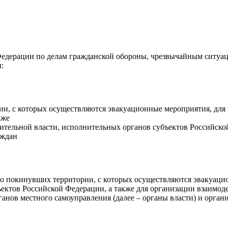
Федерации по делам гражданской обороны, чрезвычайным ситуа
:
ии, с которых осуществляются эвакуационные мероприятия, дл
кже
тельной власти, исполнительных органов субъектов Российско
аждан
ьно покинувших территории, с которых осуществляются эвакуац
ъектов Российской Федерации, а также для организации взаимо
анов местного самоуправления (далее – органы власти) и орган