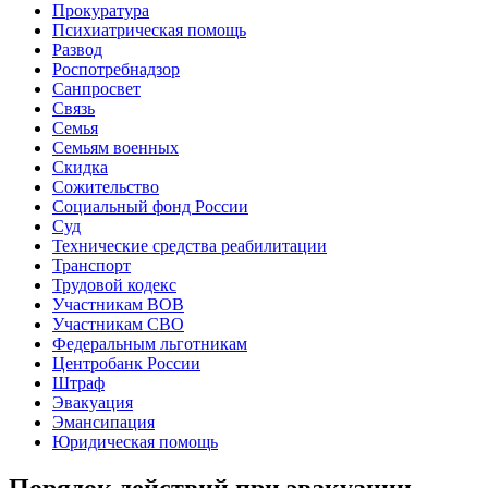
Прокуратура
Психиатрическая помощь
Развод
Роспотребнадзор
Санпросвет
Связь
Семья
Семьям военных
Скидка
Сожительство
Социальный фонд России
Суд
Технические средства реабилитации
Транспорт
Трудовой кодекс
Участникам ВОВ
Участникам СВО
Федеральным льготникам
Центробанк России
Штраф
Эвакуация
Эмансипация
Юридическая помощь