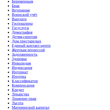
Беременным
Брак
Ветеранам
Воинский учёт
Выплата
Госпошлина
Госуслуги
Демография
Детям-сиротам
Дом престарелых
Единый контакт-центр
Жертвам репрессий
Задолженность
Здоровье
Инвалидам
Индексация
Интернат
Ипотека
Классификатор
Компенсация
Кредит
Лекарства
Лишение прав
Льгота
Материнский капитал