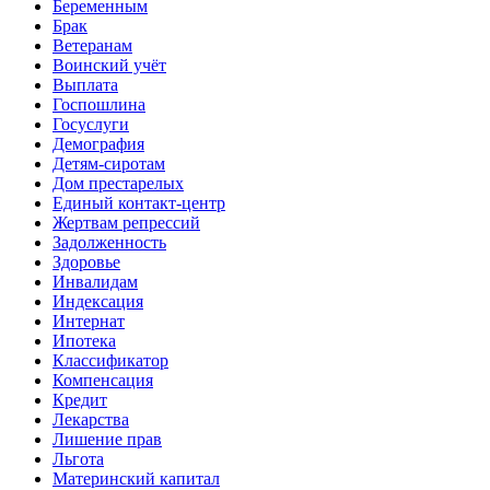
Беременным
Брак
Ветеранам
Воинский учёт
Выплата
Госпошлина
Госуслуги
Демография
Детям-сиротам
Дом престарелых
Единый контакт-центр
Жертвам репрессий
Задолженность
Здоровье
Инвалидам
Индексация
Интернат
Ипотека
Классификатор
Компенсация
Кредит
Лекарства
Лишение прав
Льгота
Материнский капитал