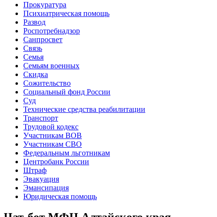
Прокуратура
Психиатрическая помощь
Развод
Роспотребнадзор
Санпросвет
Связь
Семья
Семьям военных
Скидка
Сожительство
Социальный фонд России
Суд
Технические средства реабилитации
Транспорт
Трудовой кодекс
Участникам ВОВ
Участникам СВО
Федеральным льготникам
Центробанк России
Штраф
Эвакуация
Эмансипация
Юридическая помощь