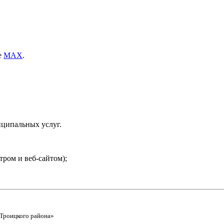
е
МАХ
.
иципальных услуг.
тром и веб-сайтом);
Троицкого района»