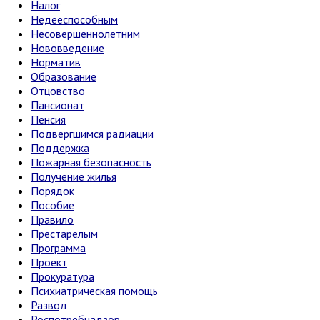
Налог
Недееспособным
Несовершеннолетним
Нововведение
Норматив
Образование
Отцовство
Пансионат
Пенсия
Подвергшимся радиации
Поддержка
Пожарная безопасность
Получение жилья
Порядок
Пособие
Правило
Престарелым
Программа
Проект
Прокуратура
Психиатрическая помощь
Развод
Роспотребнадзор