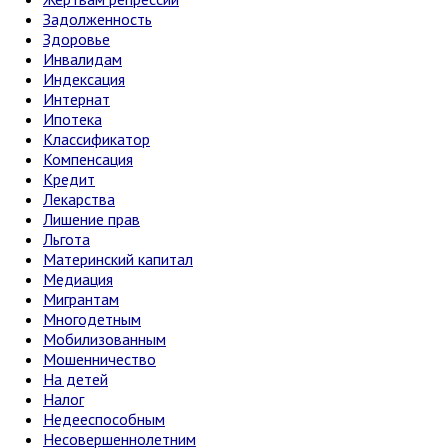
Задолженность
Здоровье
Инвалидам
Индексация
Интернат
Ипотека
Классификатор
Компенсация
Кредит
Лекарства
Лишение прав
Льгота
Материнский капитал
Медиация
Мигрантам
Многодетным
Мобилизованным
Мошенничество
На детей
Налог
Недееспособным
Несовершеннолетним